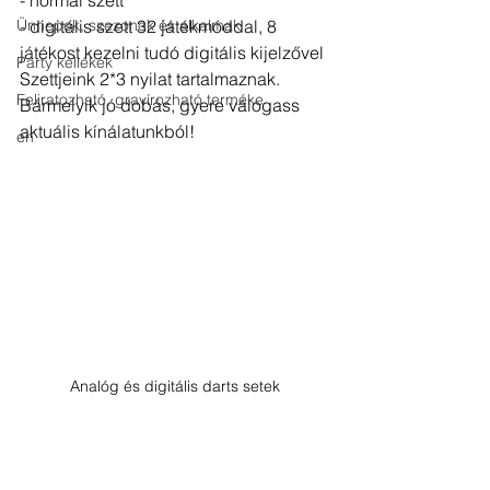
- normál szett
Ünnepek, szezonok és alkalmak
- digitális szett 32 játékmóddal, 8 
játékost kezelni tudó digitális kijelzővel 
Party kellékek
Szettjeink 2*3 nyilat tartalmaznak. 
Feliratozható, gravírozható terméke
Bármelyik jó dobás, gyere válogass 
aktuális kínálatunkból!
en
Analóg és digitális darts setek