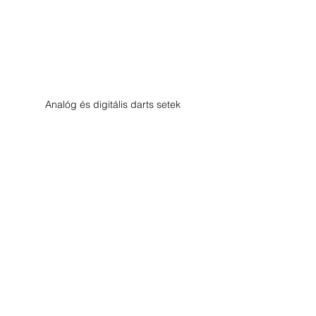
Analóg és digitális darts setek
Analóg és digitális darts setek