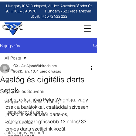
Hungary 1087 Budapest, VIII. ker. Asztalos Sándor út
9. |
+36 1 459 0570
Hungary 7623 Pécs, Megyeri
út 59. |
+36 72 522 222
Bejegyzés
All Posts
QX - Az Ajándékbirodalom
All Posts
2022. jan. 10.
1 perc olvasás
Analóg és digitális darts
hu
setek
Ajándék és Souvenír
Lehetsz te a jövő Peter Wright-ja, vagy 
Virágkellék és kreatív-hobby
csak a barátokkal, családdal szívesen  
Home decor és kert
játszó lelkes amatőr darts-os, 
válogathatsz legfrissebb 13 colos/ 33 
Papír és írószer
cm-es darts szettjeink közül. 
Játék, baby és sport