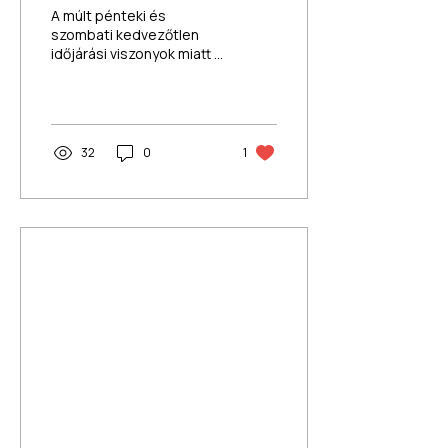
Pécs Áruház
A múlt pénteki és
szombati kedvezőtlen
időjárási viszonyok miatt a
leltárunkat keddig
meghosszabbítjuk, így az
áruház 2026.01.14.én,
szerdán nyit újra.
Köszönjük a
32
0
1
megértéseteket és a
türelmeteket! Várunk
benneteket friss
kínálattal, megújult
lendülettel — QX Pécs
Áruház csapata FONTOS
TÁJÉKOZTATÁS – QX
Pécs Áruház