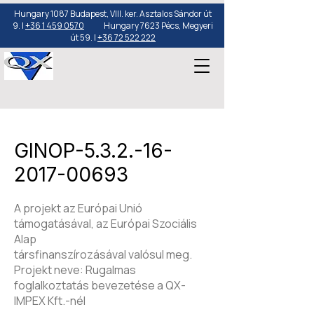
Hungary 1087 Budapest, VIII. ker. Asztalos Sándor út
9. |
+36 1 459 0570
Hungary 7623 Pécs, Megyeri
út 59. |
+36 72 522 222
GINOP-5.3.2.-16-
2017-00693
A projekt az Európai Unió
támogatásával, az Európai Szociális
Alap
​társfinanszírozásával valósul meg.
​Projekt neve: Rugalmas
foglalkoztatás bevezetése a QX-
IMPEX Kft.-nél