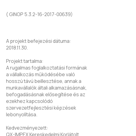
( GINOP
5.3.2-16-2017-00639)
A projekt befejezési dátuma:
2018.11.30
.
Projekt tartalma:
A rugalmas foglalkoztatási formának
a vállalkozás működésébe való
hosszú távú beillesztése, annak a
munkavállalók általi alkamazásásnak,
befogadásásnak elősegítése és az
ezekhez kapcsolódó
szervezetfejlesztési képzések
lebonyolítása.
Kedvezményezett:
QX-IMPEX Kereskedelmi Korlátolt