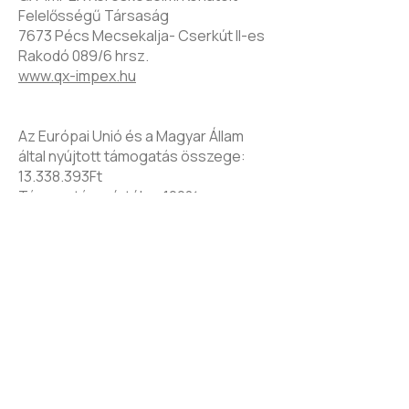
Felelősségű Társaság
7673 Pécs Mecsekalja- Cserkút II-es
Rakodó 089/6 hrsz.
www.qx-impex.hu
Az Európai Unió és a Magyar Állam
által nyújtott támogatás összege:
13.338.393Ft
Támogatás mértéke: 100%