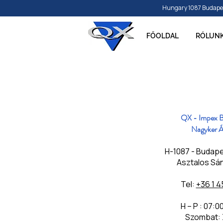
Hungary 1087 Budapest, 
FŐOLDAL
RÓLUN
QX - Impex B
Nagyker Á
H-1087 - Budapest
Asztalos Sán
Tel:
+36 1 4
H – P : 07:0
Szombat: