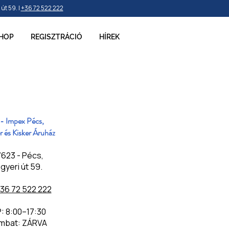
t 59. |
+36 72 522 222
HOP
REGISZTRÁCIÓ
HÍREK
- Impex Pécs,
 és Kisker Áruház
623 - Pécs,
yeri út 59.
36 72 522 222​
P: 8:00–17:30
mbat: ZÁRVA