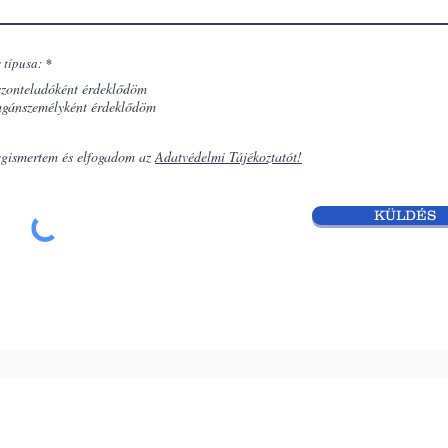
 típusa:
*
szonteladóként érdeklődöm
gánszemélyként érdeklődöm
gismertem és elfogadom az
Adatvédelmi Tájékoztatót!
KÜLDÉS
lmi Tájékoztató
|
Impresszum
|
Kapcsolat | Elállási Nyilatkozat