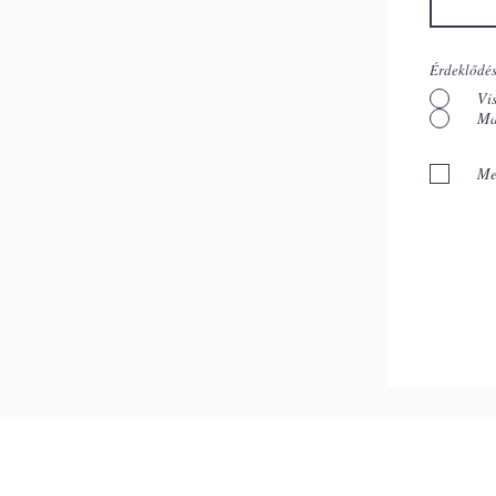
Érdeklődés
Vi
Ma
Me
Adatvéde