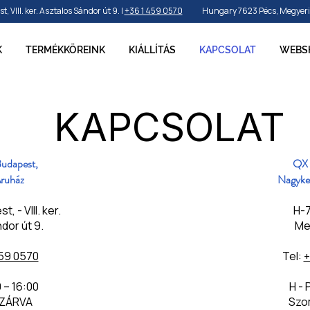
VIII. ker. Asztalos Sándor út 9. |
+36 1 459 0570
Hungary 7623 Pécs, Megyeri ú
K
TERMÉKKÖREINK
KIÁLLÍTÁS
KAPCSOLAT
WEBS
KAPCSOLAT
udapest,
QX 
ruház
Nagyker
, - VIII. ker.
H-7
dor út 9.
Meg
59 0570​
Tel:
+
0 – 16:00
H - 
 ZÁRVA
Szo