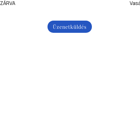
 ZÁRVA
Vas
Üzenetküldés