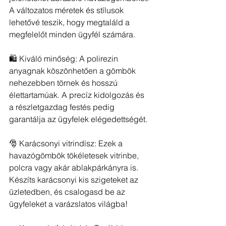
A változatos méretek és stílusok 
lehetővé teszik, hogy megtaláld a 
megfelelőt minden ügyfél számára.
🛍️ Kiváló minőség: A polirezin 
anyagnak köszönhetően a gömbök 
nehezebben törnek és hosszú 
élettartamúak. A precíz kidolgozás és 
a részletgazdag festés pedig 
garantálja az ügyfelek elégedettségét.
🎅 Karácsonyi vitrindísz: Ezek a 
havazógömbök tökéletesek vitrinbe, 
polcra vagy akár ablakpárkányra is. 
Készíts karácsonyi kis szigeteket az 
üzletedben, és csalogasd be az 
ügyfeleket a varázslatos világba!