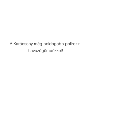
A Karácsony még boldogabb polirezin 
havazógömbökkel!