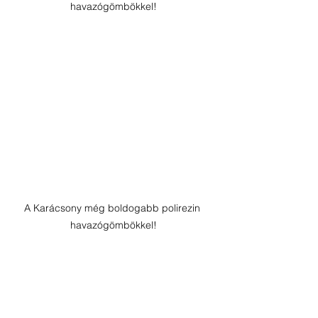
havazógömbökkel!
A Karácsony még boldogabb polirezin 
havazógömbökkel!