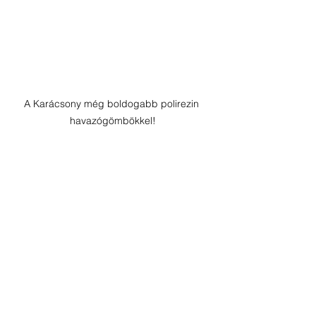
A Karácsony még boldogabb polirezin 
havazógömbökkel!