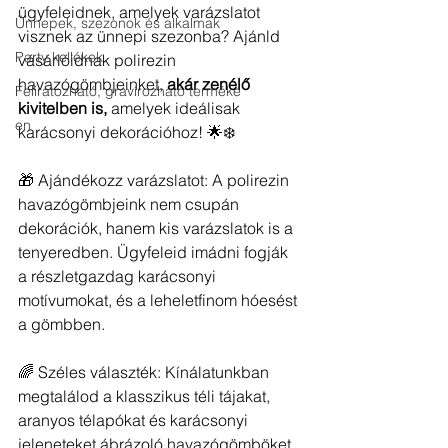
ügyfeleidnek, amelyek varázslatot 
Ünnepek, szezonok és alkalmak
visznek az ünnepi szezonba? Ajánld 
Party kellékek
vásárlóidnak polirezin 
havazógömbjeinket, 
akár zenélő 
Feliratozható, gravírozható terméke
kivitelben is,
 amelyek ideálisak 
en
karácsonyi dekorációhoz! 🌟❄️
🎁 Ajándékozz varázslatot: A polirezin 
havazógömbjeink nem csupán 
dekorációk, hanem kis varázslatok is a 
tenyeredben. Ügyfeleid imádni fogják 
a részletgazdag karácsonyi 
motívumokat, és a leheletfinom hóesést 
a gömbben.
🌈 Széles választék: Kínálatunkban 
megtalálod a klasszikus téli tájakat, 
aranyos télapókat és karácsonyi 
jeleneteket ábrázoló havazógömböket. 