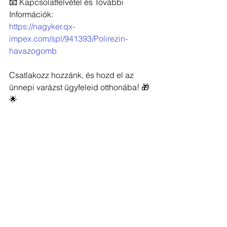
📧 Kapcsolatfelvétel és További 
Információk: 
https://nagyker.qx-
impex.com/spl/941393/Polirezin-
havazogomb
Csatlakozz hozzánk, és hozd el az 
ünnepi varázst ügyfeleid otthonába! 🎁
🌟