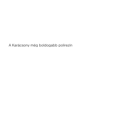
A Karácsony még boldogabb polirezin 
havazógömbökkel!