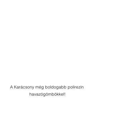
A Karácsony még boldogabb polirezin 
havazógömbökkel!