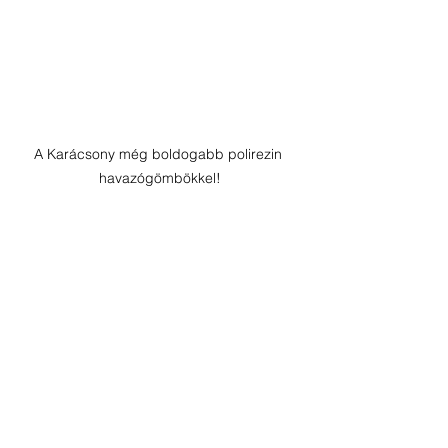
A Karácsony még boldogabb polirezin 
havazógömbökkel!