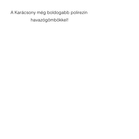
A Karácsony még boldogabb polirezin 
havazógömbökkel!