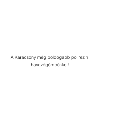
A Karácsony még boldogabb polirezin 
havazógömbökkel!