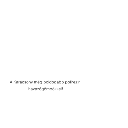
A Karácsony még boldogabb polirezin 
havazógömbökkel!