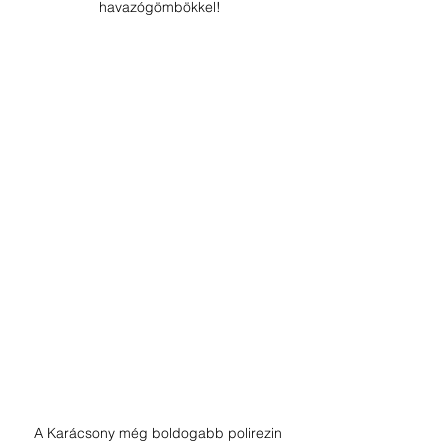
havazógömbökkel!
A Karácsony még boldogabb polirezin 