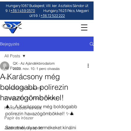
Hungary 1087 Budapest, VIII. ker. Asztalos Sándor út
9. |
+36 1 459 0570
Hungary 7623 Pécs, Megyeri
út 59. |
+36 72 522 222
Bejegyzés
All Posts
QX - Az Ajándékbirodalom
All Posts
2023. nov. 10.
1 perc olvasás
A Karácsony még
hu
boldogabb polirezin
Ajándék és Souvenír
havazógömbökkel!
Virágkellék és kreatív-hobby
🎄✨ A Karácsony még boldogabb 
Home decor és kert
polirezin havazógömbökkel! ✨🎄
Papír és írószer
Szeretnél olyan termékeket kínálni 
Játék, baby és sport