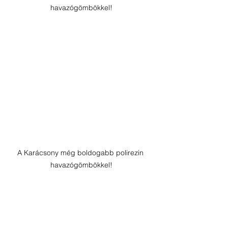
havazógömbökkel!
A Karácsony még boldogabb polirezin 
havazógömbökkel!