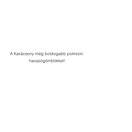
A Karácsony még boldogabb polirezin 
havazógömbökkel!