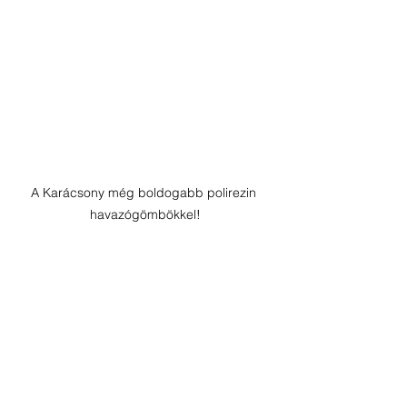
A Karácsony még boldogabb polirezin 
havazógömbökkel!