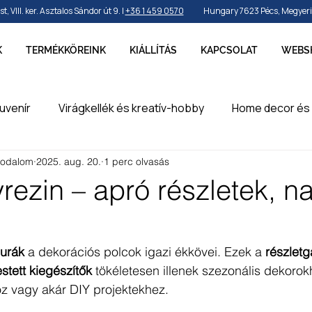
VIII. ker. Asztalos Sándor út 9. |
+36 1 459 0570
Hungary 7623 Pécs, Megyeri ú
K
TERMÉKKÖREINK
KIÁLLÍTÁS
KAPCSOLAT
WEBS
uvenír
Virágkellék és kreatív-hobby
Home decor és 
rodalom
2025. aug. 20.
1 perc olvasás
by és sport
Ünnepek, szezonok és alkalmak
Party k
rezin – apró részletek, n
erméke
en
gurák
 a dekorációs polcok igazi ékkövei. Ezek a 
részlet
estett kiegészítők
 tökéletesen illenek szezonális dekorok
 vagy akár DIY projektekhez.