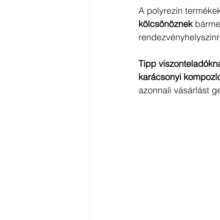
A polyrezin termékek
kölcsönöznek
 bármel
rendezvényhelyszínr
Tipp viszonteladókn
karácsonyi kompozí
azonnali vásárlást ge