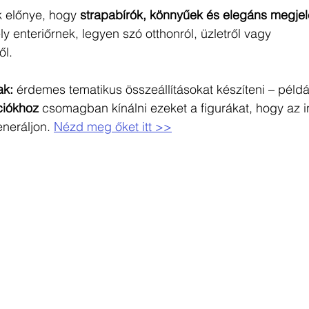
 előnye, hogy 
strapabírók, könnyűek és elegáns megjel
y enteriőrnek, legyen szó otthonról, üzletről vagy 
ől.
ak:
 érdemes tematikus összeállításokat készíteni – példá
ciókhoz
 csomagban kínálni ezeket a figurákat, hogy az i
neráljon. 
Nézd meg őket itt >>