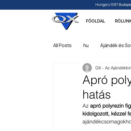
Hungary 1087 Budapest, 
FŐOLDAL
RÓLUN
All Posts
hu
Ajándék és So
QX - Az Ajándékbi
Papír és írószer
Játék, ba
Apró poly
hatás
Feliratozható, gravírozható t
Az 
apró polyrezin fi
kidolgozott, kézzel f
ajándékcsomagokhoz