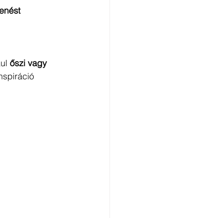
enést 
ul 
őszi vagy 
nspiráció 