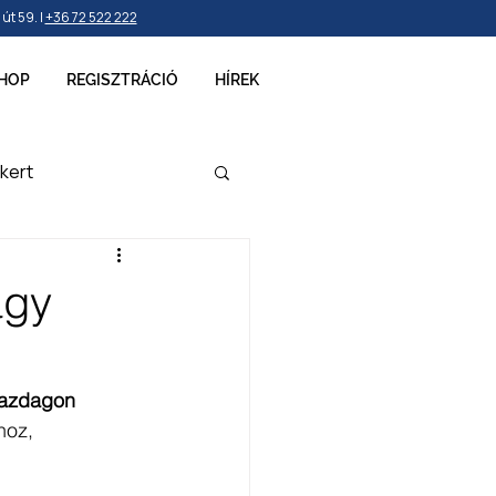
t 59. |
+36 72 522 222
HOP
REGISZTRÁCIÓ
HÍREK
kert
ellékek
agy
gazdagon 
hoz, 