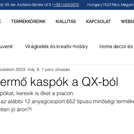
VIII. ker. Asztalos Sándor út 9. |
+36 1 459 0570
Hungary 7623 Pécs, Megyeri ú
K
TERMÉKKÖREINK
KIÁLLÍTÁS
KAPCSOLAT
WEBS
uvenír
Virágkellék és kreatív-hobby
Home decor és 
rodalom
2023. máj. 8.
1 perc olvasás
by és sport
Ünnepek, szezonok és alkalmak
Party k
 termő kaspók a QX-ból
ókat, keresik is őket a piacon. 
erméke
en
 az alábbi 12 anyagcsoport 652 típusú minőségi terméke
tten jó áron?!