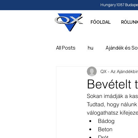
Hungary 1087 Budapest, 
FŐOLDAL
RÓLUN
All Posts
hu
Ajándék és So
QX - Az Ajándékbi
Papír és írószer
Játék, ba
Bevételt
Sokan imádják a kasp
Feliratozható, gravírozható t
Tudtad, hogy nálunk
válogathatsz kifejeze
Bádog
Beton
Drót