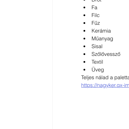
Fa
Filc
Fűz
Kerámia
Műanyag
Sisal
Szőlővessző
Textil
Üveg
Teljes nálad a palet
https://nagyker.qx-