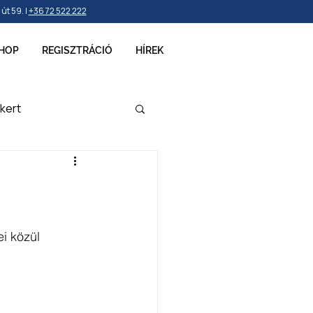
t 59. |
+36 72 522 222
HOP
REGISZTRÁCIÓ
HÍREK
kert
ellékek
i közül 