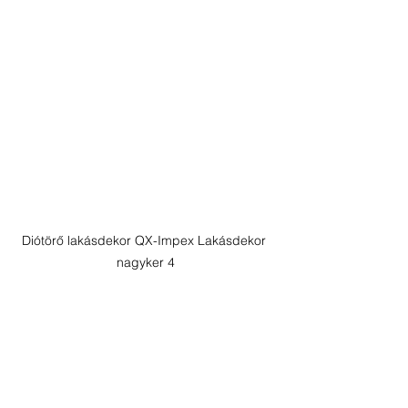
Diótörő lakásdekor QX-Impex Lakásdekor 
nagyker 4