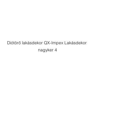
Diótörő lakásdekor QX-Impex Lakásdekor 
nagyker 4