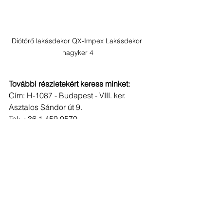
Diótörő lakásdekor QX-Impex Lakásdekor 
nagyker 4
További részletekért keress minket:
Cím: H-1087 - Budapest - VIII. ker. 
Asztalos Sándor út 9. 
Tel: +36 1 459 0570
hu
Ajándék és Souvenír
Home decor és kert