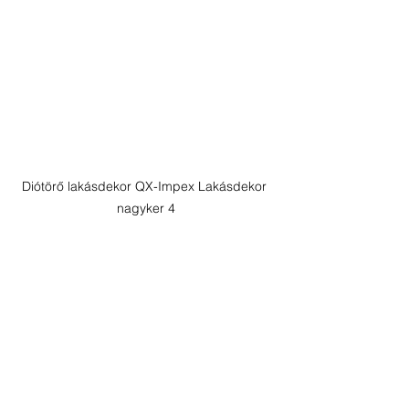
Diótörő lakásdekor QX-Impex Lakásdekor 
nagyker 4