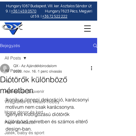
Hungary 1087 Budapest, VIII. ker. Asztalos Sándor út
9. |
+36 1 459 0570
Hungary 7623 Pécs, Megyeri
út 59. |
+36 72 522 222
Bejegyzés
All Posts
QX - Az Ajándékbirodalom
All Posts
2020. nov. 16.
1 perc olvasás
Diótörők különböző
hu
méretben
Ajándék és Souvenír
Ikonikus ünnepi dekoráció, karácsonyi 
Virágkellék és kreatív-hobby
motívum nem csak karácsonyra.
Home decor és kert
Igényes kidolgozású diótörők 
különböző méretben és számos eltérő 
Papír és írószer
design-ban.
Játék, baby és sport