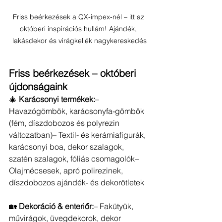
Friss beérkezések a QX-impex-nél – itt az 
októberi inspirációs hullám! Ajándék, 
lakásdekor és virágkellék nagykereskedés
Friss beérkezések – októberi 
újdonságaink
🎄 
Karácsonyi termékek:
– 
Havazógömbök, karácsonyfa-gömbök 
(fém, díszdobozos és polyrezin 
változatban)– Textil- és kerámiafigurák, 
karácsonyi boa, dekor szalagok, 
szatén szalagok, fóliás csomagolók– 
Olajmécsesek, apró polirezinek, 
díszdobozos ajándék- és dekorötletek
🏡 
Dekoráció & enteriőr:
– Fakütyük, 
művirágok, üvegdekorok, dekor 