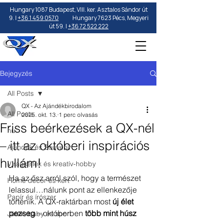
Hungary 1087 Budapest, VIII. ker. Asztalos Sándor út
9. |
+36 1 459 0570
Hungary 7623 Pécs, Megyeri
út 59. |
+36 72 522 222
Bejegyzés
All Posts
QX - Az Ajándékbirodalom
All Posts
2025. okt. 13.
1 perc olvasás
Friss beérkezések a QX-nél
hu
– itt az októberi inspirációs
Ajándék és Souvenír
hullám!
Virágkellék és kreatív-hobby
Ha az ősz arról szól, hogy a természet 
Home decor és kert
lelassul…nálunk pont az ellenkezője 
Papír és írószer
történik. A QX-raktárban most 
új élet 
pezseg
 – októberben 
több mint húsz 
Játék, baby és sport