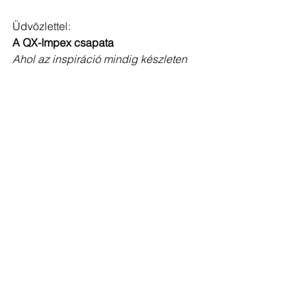
Üdvözlettel:
A QX-Impex csapata
Ahol az inspiráció mindig készleten 
van.
Az összes megtekintése
Friss bejegyzések