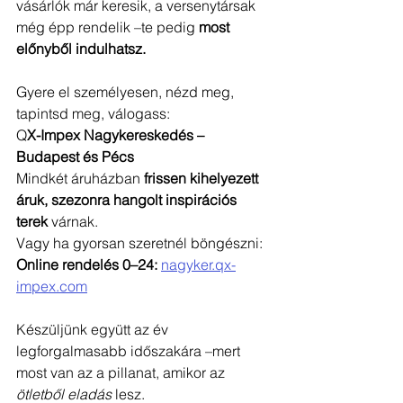
vásárlók már keresik, a versenytársak 
még épp rendelik –te pedig 
most 
előnyből indulhatsz.
Gyere el személyesen, nézd meg, 
tapintsd meg, válogass:
Q
X-Impex Nagykereskedés – 
Budapest és Pécs
Mindkét áruházban 
frissen kihelyezett 
áruk, szezonra hangolt inspirációs 
terek
 várnak.
Vagy ha gyorsan szeretnél böngészni:
Online rendelés 0–24:
nagyker.qx-
impex.com
Készüljünk együtt az év 
legforgalmasabb időszakára –mert 
most van az a pillanat, amikor az 
ötletből eladás
 lesz. 