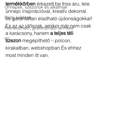
termékkörben
 érkezett be friss áru, tele 
Ünnepek, szezonok és alkalmak
ünnepi inspirációval, kreatív dekorral 
Party kellékek
és garantáltan eladható újdonságokkal!
Ez az az időszak, amikor már nem csak 
Feliratozható, gravírozható terméke
a karácsony, hanem 
a teljes téli 
en
szezon
 megépíthető – polcon, 
kirakatban, webshopban.És ehhez 
most minden itt van.