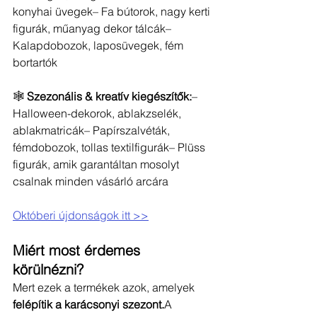
konyhai üvegek– Fa bútorok, nagy kerti 
figurák, műanyag dekor tálcák– 
Kalapdobozok, laposüvegek, fém 
bortartók
🕸️ 
Szezonális & kreatív kiegészítők:
– 
Halloween-dekorok, ablakzselék, 
ablakmatricák– Papírszalvéták, 
fémdobozok, tollas textilfigurák– Plüss 
figurák, amik garantáltan mosolyt 
csalnak minden vásárló arcára
Októberi újdonságok itt >>
Miért most érdemes 
körülnézni?
Mert ezek a termékek azok, amelyek 
felépítik a karácsonyi szezont.
A 