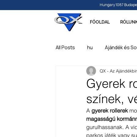
Hungary 1087 Budapest, 
FŐOLDAL
RÓLUN
All Posts
hu
Ajándék és So
QX - Az Ajándékbi
Papír és írószer
Játék, ba
Gyerek ro
színek, 
Feliratozható, gravírozható t
A 
gyerek rollerek
 mo
magasságú kormánn
gurulhassanak. A vid
parkos játék vagy sul