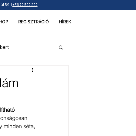
t 59. |
+36 72 522 222
HOP
REGISZTRÁCIÓ
HÍREK
kert
ellékek
idám
lítható 
ztonságosan 
y minden séta, 