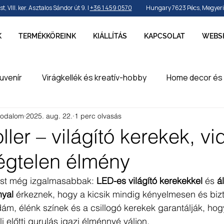
VIII. ker. Asztalos Sándor út 9. |
+36 1 459 0570
Hungary 7623 Pécs, Megyeri ú
K
TERMÉKKÖREINK
KIÁLLÍTÁS
KAPCSOLAT
WEBS
uvenír
Virágkellék és kreatív-hobby
Home decor és 
rodalom
2025. aug. 22.
1 perc olvasás
by és sport
Ünnepek, szezonok és alkalmak
Party k
ller – világító kerekek, v
végtelen élmény
erméke
en
st még izgalmasabbak: 
LED-es világító kerekekkel
 és 
ál
yal
 érkeznek, hogy a kicsik mindig kényelmesen és bi
ám, élénk színek és a csillogó kerekek garantálják, hog
i előtti gurulás igazi élménnyé váljon.