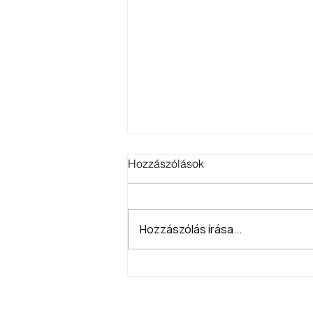
Hozzászólások
Hozzászólás írása...
Kiállítás meghívó!
Adatvéde