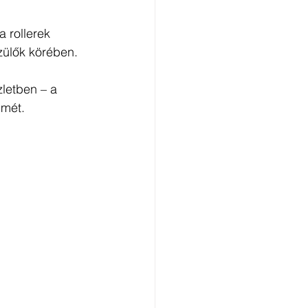
a rollerek 
zülők körében.
zletben – a 
lmét.