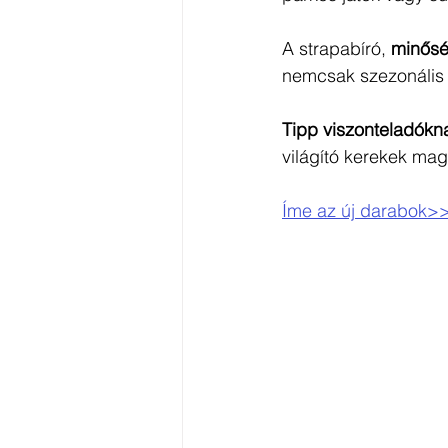
A strapabíró, 
minősé
nemcsak szezonális
Tipp viszonteladókn
világító kerekek mag
Íme az új darabok>