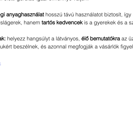
gi anyaghasználat
 hosszú távú használatot biztosít, így 
 slágerek, hanem 
tartós kedvencek
 is a gyerekek és a s
ak:
 helyezz hangsúlyt a látványos, 
élő bemutatókra
 az ü
ukért beszélnek, és azonnal megfogják a vásárlók figye
>