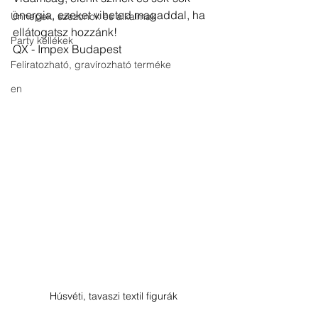
energia, ezeket viheted magaddal, ha 
Ünnepek, szezonok és alkalmak
ellátogatsz hozzánk!
Party kellékek
QX - Impex Budapest
Feliratozható, gravírozható terméke
en
Húsvéti, tavaszi textil figurák