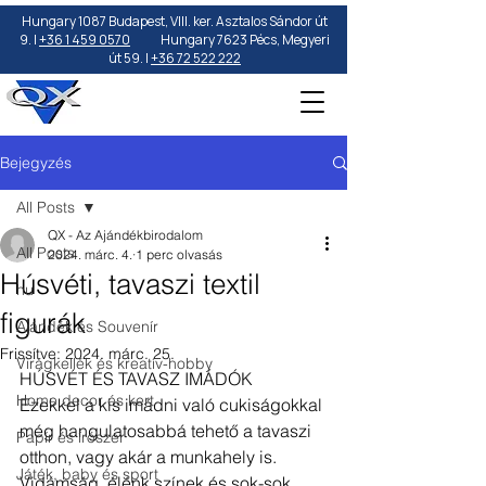
Hungary 1087 Budapest, VIII. ker. Asztalos Sándor út
9. |
+36 1 459 0570
Hungary 7623 Pécs, Megyeri
út 59. |
+36 72 522 222
Bejegyzés
All Posts
QX - Az Ajándékbirodalom
All Posts
2024. márc. 4.
1 perc olvasás
Húsvéti, tavaszi textil
hu
figurák
Ajándék és Souvenír
Frissítve:
2024. márc. 25.
Virágkellék és kreatív-hobby
HÚSVÉT ÉS TAVASZ IMÁDÓK
Home decor és kert
Ezekkel a kis imádni való cukiságokkal 
még hangulatosabbá tehető a tavaszi 
Papír és írószer
otthon, vagy akár a munkahely is. 
Játék, baby és sport
Vidámság, élénk színek és sok-sok 