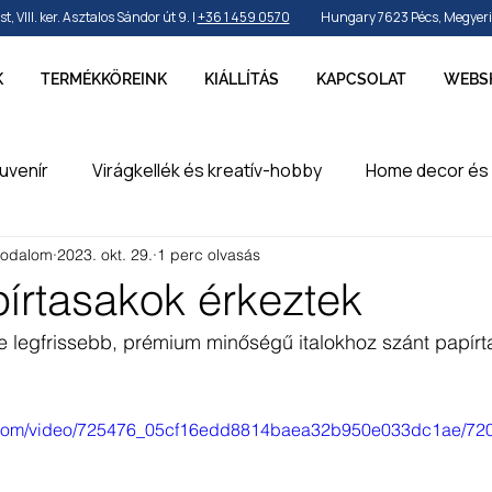
VIII. ker. Asztalos Sándor út 9. |
+36 1 459 0570
Hungary 7623 Pécs, Megyeri ú
K
TERMÉKKÖREINK
KIÁLLÍTÁS
KAPCSOLAT
WEBS
uvenír
Virágkellék és kreatív-hobby
Home decor és 
rodalom
2023. okt. 29.
1 perc olvasás
by és sport
Ünnepek, szezonok és alkalmak
Party k
pírtasakok érkeztek
 legfrissebb, prémium minőségű italokhoz szánt papírt
erméke
en
tic.com/video/725476_05cf16edd8814baea32b950e033dc1ae/720