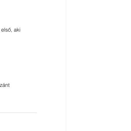
első, aki 
zánt 