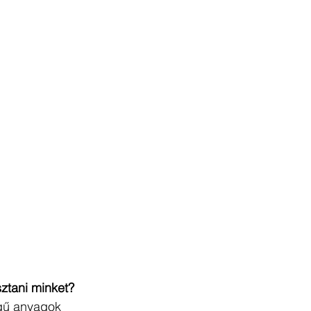
sztani minket?
gű anyagok