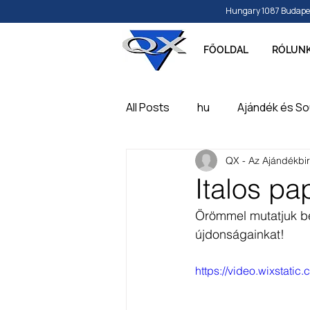
Hungary 1087 Budapest, 
FŐOLDAL
RÓLUN
All Posts
hu
Ajándék és So
QX - Az Ajándékbi
Papír és írószer
Játék, ba
Italos pa
Örömmel mutatjuk be
Feliratozható, gravírozható t
újdonságainkat! 
https://video.wixsta