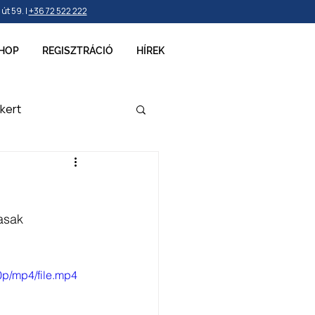
t 59. |
+36 72 522 222
HOP
REGISZTRÁCIÓ
HÍREK
kert
ellékek
asak 
p/mp4/file.mp4