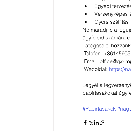
 Egyedi tervezé
 Versenyképes 
 Gyors szállítás
Ne maradj le a legúj
ügyfeleid számára ez
Látogass el hozzánk
 Telefon: +36145905
 Email: office@qx-i
 Weboldal: 
https://
Legyél a legversenyk
papírtasakokat ügyfe
#Papírtasakok
#nag