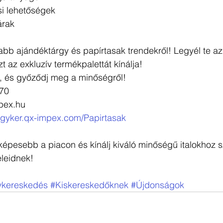
si lehetőségek
árak
abb ajándéktárgy és papírtasak trendekről! Legyél te az 
t az exkluzív termékpalettát kínálja!
, és győződj meg a minőségről! 
70 
mpex.hu
nagyker.qx-impex.com/Papirtasak
épesebb a piacon és kínálj kiváló minőségű italokhoz s
leidnek! 
ykereskedés
#Kiskereskedőknek
#Újdonságok