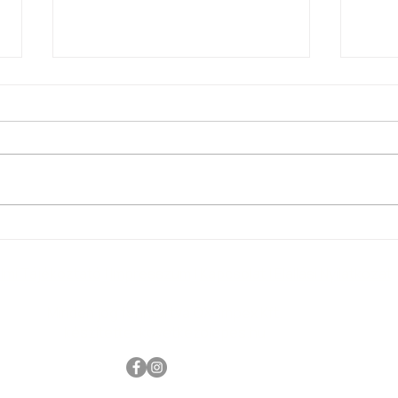
Ünnepi nyitvatartás változás!
🔥 
– 50
lmi Tájékoztató
|
Impresszum
|
Kapcsolat | Elállási Nyilatkozat
Minden
jog fenntartva QX-Impex Kft.
készítette
:
kovetkezolepes.hu