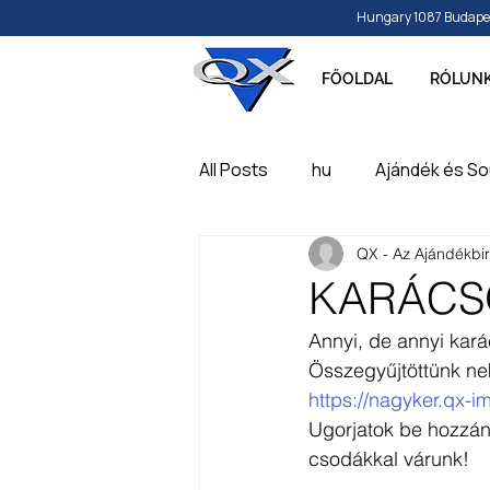
Hungary 1087 Budapest, 
FŐOLDAL
RÓLUN
All Posts
hu
Ajándék és So
QX - Az Ajándékbi
Papír és írószer
Játék, ba
KARÁCS
Annyi, de annyi kará
Feliratozható, gravírozható t
Összegyűjtöttünk ne
https://nagyker.qx-
Ugorjatok be hozzán
csodákkal várunk!