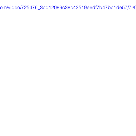
tic.com/video/725476_3cd12089c38c43519e6df7b47bc1de57/720