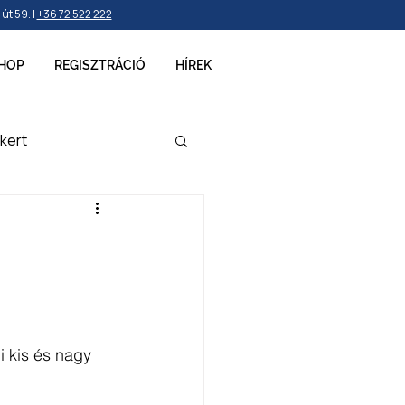
t 59. |
+36 72 522 222
HOP
REGISZTRÁCIÓ
HÍREK
kert
ellékek
 kis és nagy 