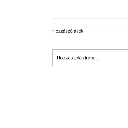
Hozzászólások
Hozzászólás írása...
Kiállítás meghívó!
Adatvéde