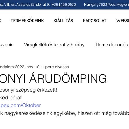
VIII. ker. Asztalos Sándor út 9. |
+36 1 459 0570
Hungary 7623 Pécs, Megyeri ú
K
TERMÉKKÖREINK
KIÁLLÍTÁS
KAPCSOLAT
WEBS
uvenír
Virágkellék és kreatív-hobby
Home decor és 
rodalom
2022. nov. 10.
1 perc olvasás
by és sport
Ünnepek, szezonok és alkalmak
Party k
ONYI ÁRUDÖMPING
csonyi szépség érkezett! 
erméke
en
ked párat: 
impex.com/Oktober
k nagykereskedéseink egyikébe, hiszen ott még további