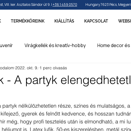
VIII. ker. Asztalos Sándor út 9. |
+36 1 459 0570
Hungary 7623 Pécs, Megyeri ú
K
TERMÉKKÖREINK
KIÁLLÍTÁS
KAPCSOLAT
WEBS
uvenír
Virágkellék és kreatív-hobby
Home decor és 
rodalom
2022. okt. 9.
1 perc olvasás
by és sport
Ünnepek, szezonok és alkalmak
Party k
ik - A partyk elengedhetet
erméke
en
a partyk nélkülözhetetlen része, színes és mulatságos, 
ifejező, gyerek és felnőtt kedvence, és hosszan tudnánk
 hír még, hogy profi tesztelés után is elmondható, a mi luf
a héliumot is. Latex lufik, 50-es kiszerelésben, metál szín