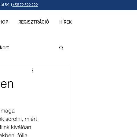
t 59. |
+36 72 522 222
HOP
REGISZTRÁCIÓ
HÍREK
kert
ellékek
len
a maga 
 sorolni, miért 
iink kiválóan 
ekben, fólia 