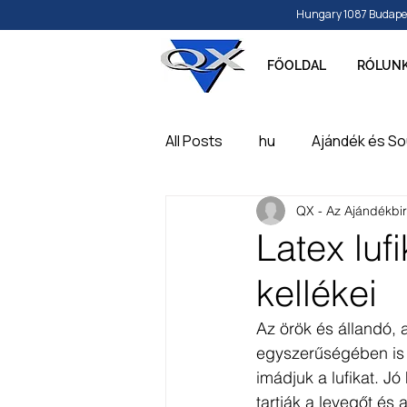
Hungary 1087 Budapest, 
FŐOLDAL
RÓLUN
All Posts
hu
Ajándék és So
QX - Az Ajándékbi
Papír és írószer
Játék, ba
Latex luf
kellékei
Feliratozható, gravírozható t
Az örök és állandó, 
egyszerűségében is k
imádjuk a lufikat. Jó
tartják a levegőt és 