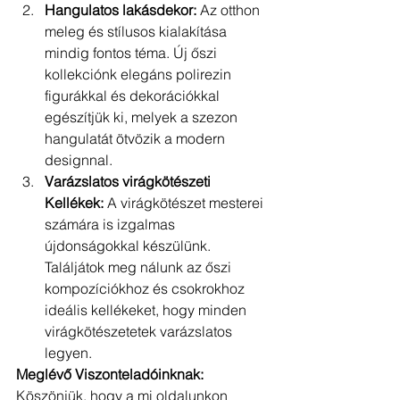
Hangulatos lakásdekor:
 Az otthon 
meleg és stílusos kialakítása 
mindig fontos téma. Új őszi 
kollekciónk elegáns polirezin 
figurákkal és dekorációkkal 
egészítjük ki, melyek a szezon 
hangulatát ötvözik a modern 
designnal.
Varázslatos virágkötészeti 
Kellékek:
 A virágkötészet mesterei 
számára is izgalmas 
újdonságokkal készülünk. 
Találjátok meg nálunk az őszi 
kompozíciókhoz és csokrokhoz 
ideális kellékeket, hogy minden 
virágkötészetetek varázslatos 
legyen.
Meglévő Viszonteladóinknak:
Köszönjük, hogy a mi oldalunkon 