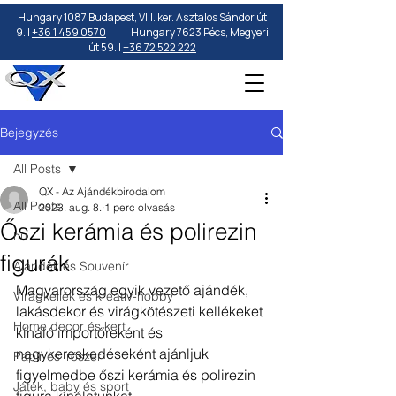
Hungary 1087 Budapest, VIII. ker. Asztalos Sándor út
9. |
+36 1 459 0570
Hungary 7623 Pécs, Megyeri
út 59. |
+36 72 522 222
Bejegyzés
All Posts
QX - Az Ajándékbirodalom
All Posts
2023. aug. 8.
1 perc olvasás
Őszi kerámia és polirezin
hu
figurák
Ajándék és Souvenír
Magyarország egyik vezető ajándék, 
Virágkellék és kreatív-hobby
lakásdekor és virágkötészeti kellékeket 
Home decor és kert
kínáló importőreként és 
nagykereskedéseként ajánljuk 
Papír és írószer
figyelmedbe őszi kerámia és polirezin 
Játék, baby és sport