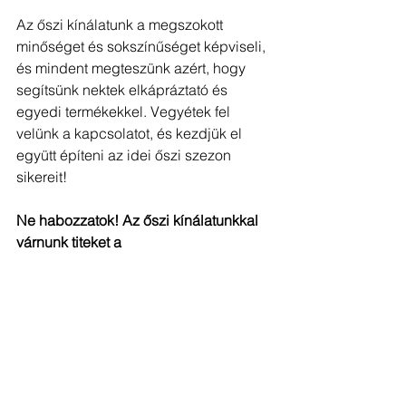
Az őszi kínálatunk a megszokott 
minőséget és sokszínűséget képviseli, 
és mindent megteszünk azért, hogy 
segítsünk nektek elkápráztató és 
egyedi termékekkel. Vegyétek fel 
velünk a kapcsolatot, és kezdjük el 
együtt építeni az idei őszi szezon 
sikereit!
Ne habozzatok! Az őszi kínálatunkkal 
várnunk titeket a 
nagykereskedéseinkben. 
Legyünk együtt kreatívak az őszi 
dekorációk terén és hozzuk ki a 
legtöbbet ebből a szezonból!