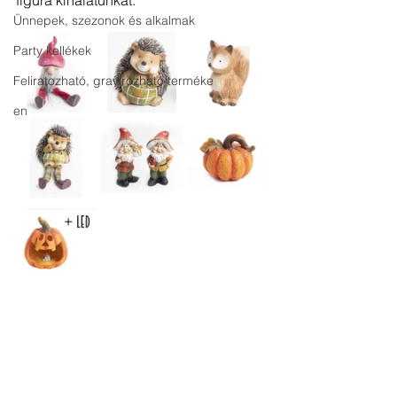
figura kínálatunkat. 
Ünnepek, szezonok és alkalmak
Party kellékek
Feliratozható, gravírozható terméke
en