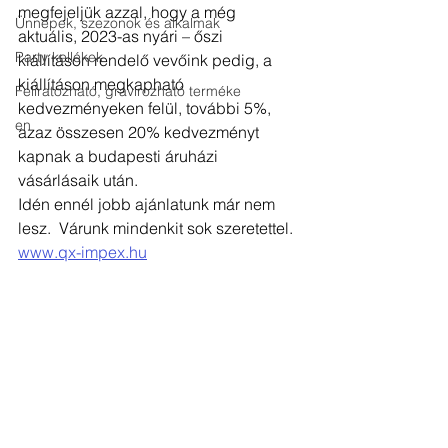
megfejeljük azzal, hogy a még 
Ünnepek, szezonok és alkalmak
aktuális, 2023-as nyári – őszi 
Party kellékek
kiállításon rendelő vevőink pedig, a 
kiállításon megkapható 
Feliratozható, gravírozható terméke
kedvezményeken felül, további 5%, 
en
azaz összesen 20% kedvezményt 
kapnak a budapesti áruházi 
vásárlásaik után. 
Idén ennél jobb ajánlatunk már nem 
lesz.  Várunk mindenkit sok szeretettel.
www.qx-impex.hu