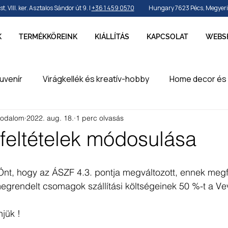
VIII. ker. Asztalos Sándor út 9. |
+36 1 459 0570
Hungary 7623 Pécs, Megyeri ú
K
TERMÉKKÖREINK
KIÁLLÍTÁS
KAPCSOLAT
WEBS
uvenír
Virágkellék és kreatív-hobby
Home decor és 
rodalom
2022. aug. 18.
1 perc olvasás
by és sport
Ünnepek, szezonok és alkalmak
Party k
i feltételek módosulása
erméke
en
Önt, hogy az ÁSZF 4.3. pontja megváltozott, ennek megf
egrendelt csomagok szállítási költségeinek 50 %-t a Vev
jük !