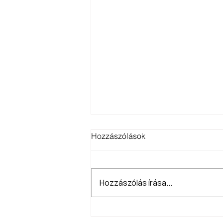
Hozzászólások
Hozzászólás írása...
Kiállítás meghívó!