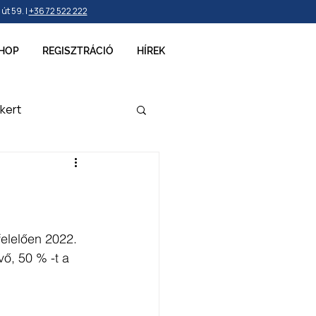
t 59. |
+36 72 522 222
HOP
REGISZTRÁCIÓ
HÍREK
kert
ellékek
elelően 2022. 
ő, 50 % -t a 