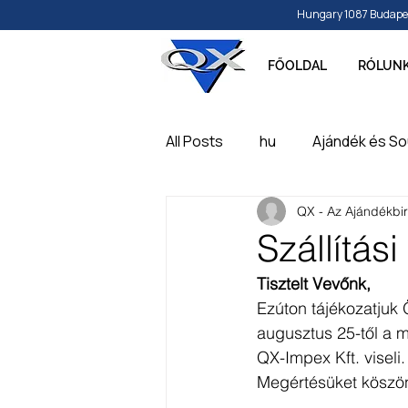
Hungary 1087 Budapest, 
FŐOLDAL
RÓLUN
All Posts
hu
Ajándék és So
QX - Az Ajándékbi
Papír és írószer
Játék, ba
Szállítás
Tisztelt Vevőnk,
Feliratozható, gravírozható t
Ezúton tájékozatjuk 
augusztus 25-től a m
QX-Impex Kft. viseli.
Megértésüket köszön