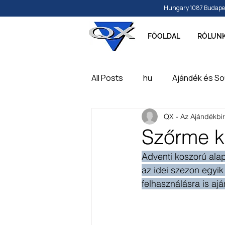
Hungary 1087 Budapest, 
FŐOLDAL
RÓLUN
All Posts
hu
Ajándék és So
QX - Az Ajándékbi
Papír és írószer
Játék, ba
Szőrme k
Adventi koszorú alap
Feliratozható, gravírozható t
az idei szezon egyik
felhasználásra is ajá