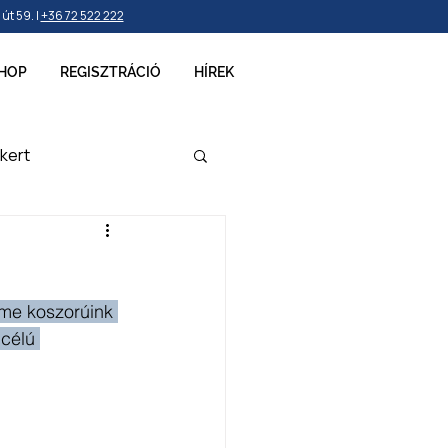
t 59. |
+36 72 522 222
HOP
REGISZTRÁCIÓ
HÍREK
kert
ellékek
rme koszorúink 
célú 