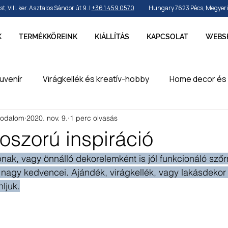
VIII. ker. Asztalos Sándor út 9. |
+36 1 459 0570
Hungary 7623 Pécs, Megyeri ú
K
TERMÉKKÖREINK
KIÁLLÍTÁS
KAPCSOLAT
WEBS
uvenír
Virágkellék és kreatív-hobby
Home decor és 
rodalom
2020. nov. 9.
1 perc olvasás
by és sport
Ünnepek, szezonok és alkalmak
Party k
oszorú inspiráció
nak, vagy önnálló dekorelemként is jól funkcionáló sző
erméke
en
 nagy kedvencei. Ajándék, virágkellék, vagy lakásdekor 
nljuk.