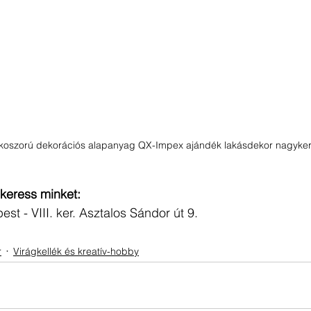
koszorú dekorációs alapanyag QX-Impex ajándék lakásdekor nagyker
 keress minket:
t - VIII. ker. Asztalos Sándor út 9. 
r
Virágkellék és kreatív-hobby