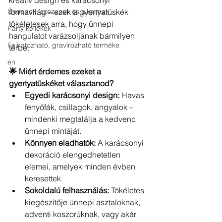
kreatív design és karácsonyi 
Ünnepek, szezonok és alkalmak
formavilág – ezek a gyertyatüskék 
tökéletesek arra, hogy ünnepi 
Party kellékek
hangulatot varázsoljanak bármilyen 
Feliratozható, gravírozható terméke
térbe.
en
🌟 Miért érdemes ezeket a 
gyertyatüskéket választanod?
Egyedi karácsonyi design:
 Havas 
fenyőfák, csillagok, angyalok – 
mindenki megtalálja a kedvenc 
ünnepi mintáját.
Könnyen eladhatók:
 A karácsonyi 
dekoráció elengedhetetlen 
elemei, amelyek minden évben 
keresettek.
Sokoldalú felhasználás:
 Tökéletes 
kiegészítője ünnepi asztaloknak, 
adventi koszorúknak, vagy akár 