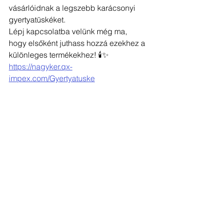
vásárlóidnak a legszebb karácsonyi 
gyertyatüskéket.
Lépj kapcsolatba velünk még ma, 
hogy elsőként juthass hozzá ezekhez a 
különleges termékekhez! 🕯✨ 
https://nagyker.qx-
impex.com/Gyertyatuske