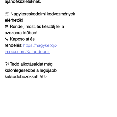
ajándéküzleteknek.
📦 
Nagykereskedelmi kedvezmények 
elérhetők!
📅 
Rendelj most, és készülj fel a 
szezonra időben!
📞 
Kapcsolat és 
rendelés:
https://nagyker.qx-
impex.com/Kalapdoboz
💡 
Tedd alkotásaidat még 
különlegesebbé a legújabb 
kalapdobozokkal!
 🌸✨