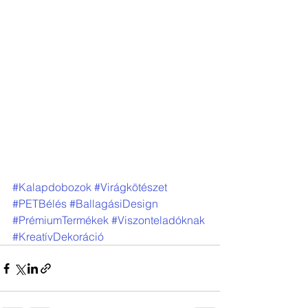
#Kalapdobozok
#Virágkötészet
#PETBélés
#BallagásiDesign
#PrémiumTermékek
#Viszonteladóknak
#KreatívDekoráció