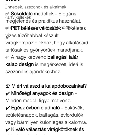
Ünnepek, szezonok és alkalmak
✅ 
Sokoldalú modellek
 – Elegáns 
Party kellékek
megjelenés és praktikus használat.
Feliratozható, gravírozható terméke
✅ 
PET béléses változatok
 – Tökéletes 
vizes tűzőhabbal készült 
en
virágkompozíciókhoz, hogy alkotásaid 
tartósak és gyönyörűek maradjanak.
✅ A nagy kedvenc 
ballagási talár 
kalap design
 is megérkezett, ideális 
szezonális ajándékokhoz.
🎁 
Miért válaszd a kalapdobozainkat?
✔️ 
Minőségi anyagok és design
 – 
Minden modell figyelmet vonz.
✔️ 
Egész évben eladható
 – Esküvők, 
születésnapok, ballagás, évfordulók 
vagy bármilyen különleges alkalomra.
✔️ 
Kiváló választás virágkötőknek és 