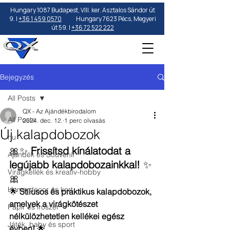
Hungary 1087 Budapest, VIII. ker. Asztalos Sándor út
9. |
+36 1 459 0570
Hungary 7623 Pécs, Megyeri
út 59. |
+36 72 522 222
Bejegyzés
All Posts
QX - Az Ajándékbirodalom
All Posts
2024. dec. 12.
1 perc olvasás
Új kalapdobozok
hu
🎀✨ 
Frissítsd kínálatodat a 
Ajándék és Souvenír
legújabb kalapdobozainkkal!
 ✨
Virágkellék és kreatív-hobby
🎀
Home decor és kert
🌟 
Stílusos és praktikus kalapdobozok, 
amelyek a virágkötészet 
Papír és írószer
nélkülözhetetlen kellékei egész 
Játék, baby és sport
évben!
 🌟