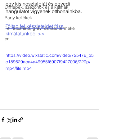
egy kis nosztalgiát és egyedi 
Ünnepek, szezonok és alkalmak
hangulatot vigyenek otthonainkba.
Party kellékek
Töltsd fel készleteidet friss 
Feliratozható, gravírozható terméke
kímálatunkból >>
en
https://video.wixstatic.com/video/725476_b5
c189629aca4a49955f6907f9427006/720p/
mp4/file.mp4