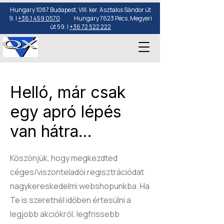
Hungary 1087 Budapest, VIII. ker. Asztalos Sándor út
9. |
+36 1 459 0570
Hungary 7623 Pécs, Megyeri
út 59. |
+36 72 522 222
Helló, már csak
egy apró lépés
van hátra...
Köszönjük, hogy megkezdted
céges/viszonteladói regisztrációdat
nagykereskedelmi webshopunkba. Ha
Te is szeretnél időben értesülni a
legjobb akciókról, legfrissebb