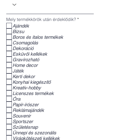
K
Mely termékkörök után érdeklődik?
*
ö
Ajándék
t
Bizsu
e
l
Boros és italos termékek
e
Csomagolás
z
Dekoráció
ő
Esküvői kellékek
Gravírozható
Home decor
Játék
Kerti dekor
Konyhai kiegészítő
Kreatív-hobby
Licenszes termékek
Óra
Papír-írószer
Reklámajándék
Souvenir
Sportszer
Születésnap
Ünnepi és szezonális
Virágkötészeti kellékek