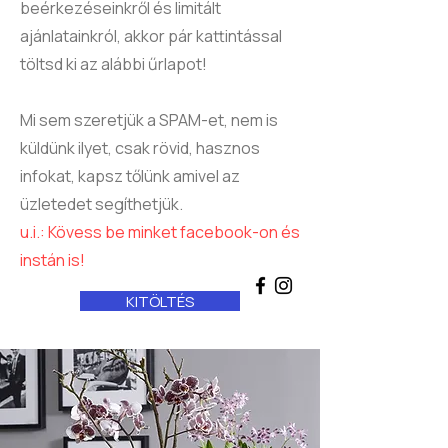
beérkezéseinkről és limitált
ajánlatainkról, akkor pár kattintással
töltsd ki az alábbi űrlapot!
Mi sem szeretjük a SPAM-et, nem is
küldünk ilyet, csak rövid, hasznos
infokat, kapsz tőlünk amivel az
üzletedet segíthetjük.
u.i.: Kövess be minket facebook-on és
instán is!
KITÖLTÉS